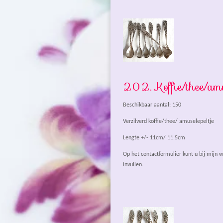
202.
Koffie/thee/amu
Beschikbaar aantal: 150
Verzilverd koffie/thee/ amuselepeltje
Lengte +/- 11cm/ 11.5cm
Op het contactformulier kunt u bij mijn
invullen.