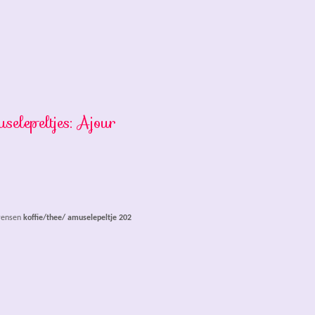
selepeltjes:
Ajour
 wensen
koffie/thee/ amuselepeltje 202