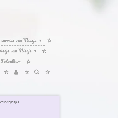
servies van Miesje
rviesje van Miesje
Fotoalbum
 amuselepeltjes