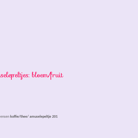
elepeltjes: bloem/fruit
 wensen
koffie/thee/ amuselepeltje 201