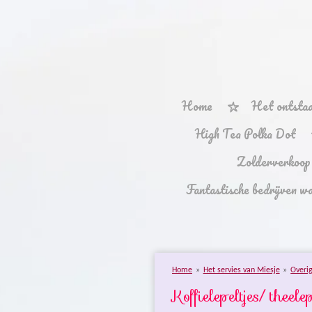
Ga
direct
naar
de
hoofdinhoud
Home
Het ontstaa
High Tea Polka Dot
Zolderverkoop
Fantastische bedrijven w
Home
»
Het servies van Miesje
»
Overi
Koffielepeltjes/ theele