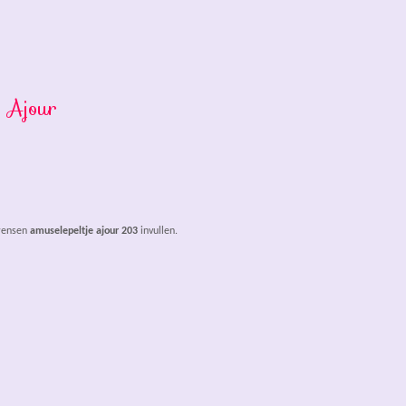
: Ajour
 wensen
amuselepeltje ajour 203
invullen.