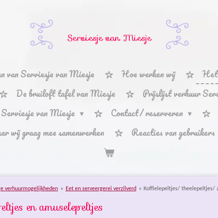
Serviesje van Miesje
n van Serviesje van Miesje
Hoe werken wij
Het 
De bruiloft tafel van Miesje
Prijslijst verhuur Se
 Serviesje van Miesje
Contact/ reserveren
aar wij graag mee samenwerken
Reacties van gebruikers
ge verhuurmogelijkheden
»
Eet en serveergerei verzilverd
»
Koffielepeltjes/ theelepeltjes/
peltjes en amuselepeltjes