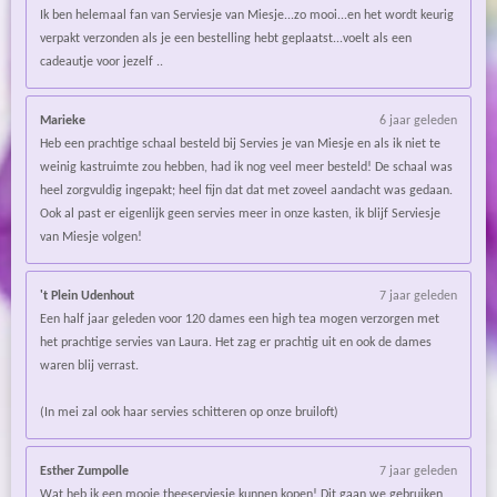
Ik ben helemaal fan van Serviesje van Miesje...zo mooi...en het wordt keurig
verpakt verzonden als je een bestelling hebt geplaatst...voelt als een
cadeautje voor jezelf ..
Marieke
6 jaar geleden
Heb een prachtige schaal besteld bij Servies je van Miesje en als ik niet te
weinig kastruimte zou hebben, had ik nog veel meer besteld! De schaal was
heel zorgvuldig ingepakt; heel fijn dat dat met zoveel aandacht was gedaan.
Ook al past er eigenlijk geen servies meer in onze kasten, ik blijf Serviesje
van Miesje volgen!
't Plein Udenhout
7 jaar geleden
Een half jaar geleden voor 120 dames een high tea mogen verzorgen met
het prachtige servies van Laura. Het zag er prachtig uit en ook de dames
waren blij verrast.
(In mei zal ook haar servies schitteren op onze bruiloft)
Esther Zumpolle
7 jaar geleden
Wat heb ik een mooie theeserviesje kunnen kopen! Dit gaan we gebruiken