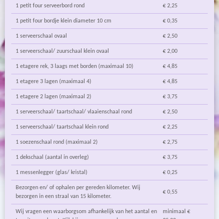
1 petit four serveerbord rond
€ 2,25
1 petit four bordje klein diameter 10 cm
€ 0,35
1 serveerschaal ovaal
€ 2,50
1 serveerschaal/ zuurschaal klein ovaal
€ 2,00
1 etagere rek, 3 laags met borden (maximaal 10)
€ 4,85
1 etagere 3 lagen (maximaal 4)
€ 4,85
1 etagere 2 lagen (maximaal 2)
€ 3,75
1 serveerschaal/ taartschaal/ vlaaienschaal rond
€ 2,50
1 serveerschaal/ taartschaal klein rond
€ 2,25
1 soezenschaal rond (maximaal 2)
€ 2,75
1 dekschaal (aantal in overleg)
€ 3,75
1 messenlegger (glas/ kristal)
€ 0,25
Bezorgen en/ of ophalen per gereden kilometer. Wij
€ 0,55
bezorgen in een straal van 15 kilometer.
Wij vragen een waarborgsom afhankelijk van het aantal en
minimaal €