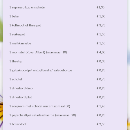
1 espresso kop en schotel
€1,35
1 beker
€ 1,00
1 koffiepot of thee pot
€ 3,75
1 suikerpot
€ 1,50
1 melkkannetje
€ 1,50
1 roomstel (Royal Albert) (maximaal 10)
€ 4,00
1 theetip
€ 0,35
1 gebaksbordje/ ontbijtbordje/ saladebordje
€ 0,95
1 schotel
€ 0,75
1 dinerbord diep
€ 0,95
1 dinerbord plat
€ 0,95
1 soepkom met schotel mix (maximaal 30)
€ 1,45
1 papschaaltje/ saladeschaaltje (maximaal 20)
€ 0,95
1 botervloot
€ 2,50