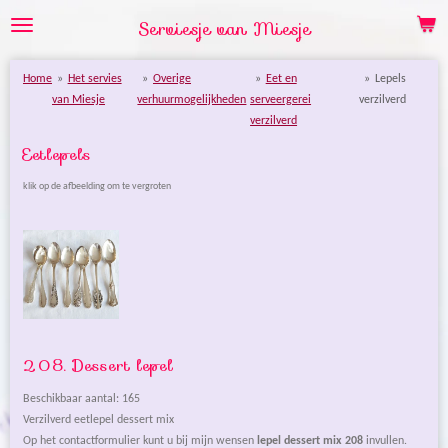
Ga
Serviesje van Miesje
direct
naar
Home
»
Het servies
»
Overige
»
Eet en
»
Lepels
de
van Miesje
verhuurmogelijkheden
serveergerei
verzilverd
hoofdinhoud
verzilverd
Eetlepels
klik op de afbeelding om te vergroten
208. Dessert lepel
Beschikbaar aantal: 165
Verzilverd eetlepel dessert mix
Op het contactformulier kunt u bij mijn wensen
lepel dessert mix
208
invullen.