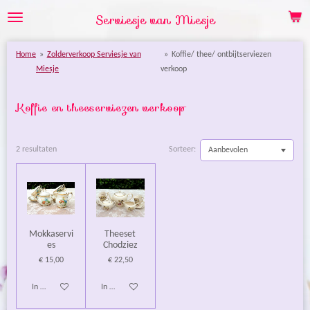
Ga
Serviesje van Miesje
direct
naar
Home
»
Zolderverkoop Serviesje van
»
Koffie/ thee/ ontbijtserviezen
de
Miesje
verkoop
hoofdinhoud
Koffie en theeserviezen verkoop
2 resultaten
Sorteer:
Mokkaservi
Theeset
es
Chodziez
€ 15,00
€ 22,50
In winkelwagen
In winkelwagen