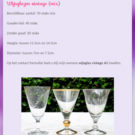
Wijnglazen vintage (mix)
Beschikbaar aantal: 70 stuks mix
Gouden bol: 40 stuks
Zonder goud: 30 stuks
Hoogte: tussen 11.5cm en 14.5cm
Diameter: tussen 7cm en 7.5cm
Op het contact formulier kunt u bij mijn wensen
wijnglas vintage A5
invullen.