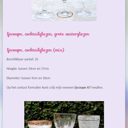
Ijscoupe, cocktailglazen, grote waterglazen
Ijscoupe, cocktailglazen
(mix)
Beschikbaar aantal: 25
Hoogte: tussen 14cm en 17cm
Diameter: tussen 9cm en 10cm
Op het contact formulier kunt u bij mijn wensen
ijscoupe A7
invullen.