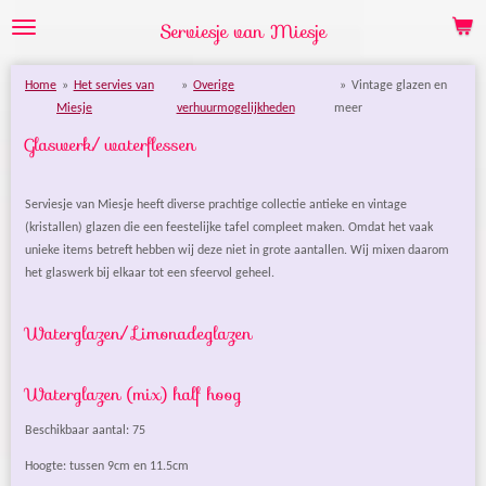
Ga
Serviesje van Miesje
direct
naar
Home
»
Het servies van
»
Overige
»
Vintage glazen en
de
Miesje
verhuurmogelijkheden
meer
hoofdinhoud
Glaswerk/ waterflessen
Serviesje van Miesje heeft diverse prachtige collectie antieke en vintage
(kristallen) glazen die een feestelijke tafel compleet maken. Omdat het vaak
unieke items betreft hebben wij deze niet in grote aantallen. Wij mixen daarom
het glaswerk bij elkaar tot een sfeervol geheel.
Waterglazen/ Limonadeglazen
Waterglazen (mix) half hoog
Beschikbaar aantal: 75
Hoogte: tussen 9cm en 11.5cm