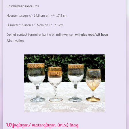
Beschikbaar aantal: 20
Hoogte: tussen +/- 14.5 cm en +/- 17.5 cm
Diameter: tussen +/- 6 cm en +/- 7.5 cm
Op het contact formulier kunt u bij mijn wensen
wijnglas rood/wit hoog
A3c
invullen.
Wijnglazen/ waterglazen (mix) laag