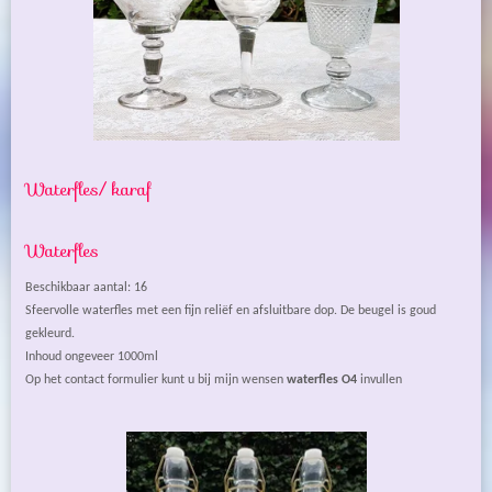
Waterfles/ karaf
Waterfles
Beschikbaar aantal: 16
Sfeervolle waterfles met een fijn reliëf en afsluitbare dop. De beugel is goud
gekleurd.
Inhoud ongeveer 1000ml
Op het contact formulier kunt u bij mijn wensen
waterfles O4
invullen