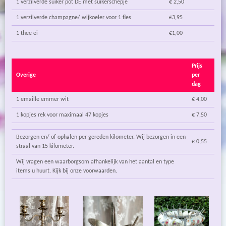
1 verzilverde suiker pot DE met suikerschepje
€ 2,50
1 verzilverde champagne/ wijkoeler voor 1 fles
€3,95
1 thee ei
€1,00
Prijs
Overige
per
dag
1 emaille emmer wit
€ 4,00
1 kopjes rek voor maximaal 47 kopjes
€ 7,50
Bezorgen en/ of ophalen per gereden kilometer. Wij bezorgen in een
€ 0,55
straal van 15 kilometer.
Wij vragen een waarborgsom afhankelijk van het aantal en type
items u huurt. Kijk bij onze voorwaarden.