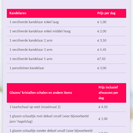
Kandelaren
Prijs per dag
1 verzilverde kandelaar enkel laag
€ 1,00
1 verzilverde kandelaar enkel middel hoog
€ 2,00
1 verzilverde kandelaar 2 arm
€ 3,50
1 verzilverde kandelaar 3 arm
€ 5,45
1 verzilverde kandelaar 5 arm
€7,50
1 porseleinen kandelaar
€ 3,00
Prijs inclusief
Glazen/ kristallen schalen en andere items
afwassen per
dag
1 taartschaal op voet (maximaal 2)
€ 4,50
1 glazen schaaltje met deksel small (voor bijvoorbeeld
€ 1,00
jam/ hagelslag)
1 glazen schaaltje zonder deksel small (voor bijvoorbeeld