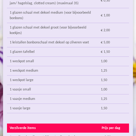
€ 0,50
jam/ hagelslag, clotted cream) (maximaal 35)
1 glazen schaal met deksel medium (voor bijvoorbeeld
€ 1,00
bonbons)
1 glazen schaal met deksel groot (voor bijvoorbeeld
€ 2,00
koekjes)
1 kristallen bonbonschaal met deksel op zilveren voet
€ 5,00
1 glazen tafelbel
€ 1,50
1 weckpot small
1,00
1 weckpot medium
1,25
1 weckpot large
1,50
1 vaasje small
1,00
1 vaasje medium
1,25
1 vaasje large
1,50
Verzilverde items
Prijs per dag