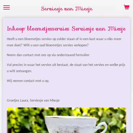
Ga
Serviesje van Miesje
direct
naar
de
Inkoop bloemetjesservies Serviesje van Miesje
hoofdinhoud
Heeft u een bloemetjes servies op zolder staan of in een kast waar u niks meer
mee doet? Wilt u een oud bloemetjes servies verkopen?
Neem dan contact met ons op via onderstaand formulier.
Vul precies in waar het servies uit bestaat, de staat van het servies en welke prijs
u wilt ontvangen.
Wij nemen contact met u op.
Groetjes Laura, Serviesje van Miesje