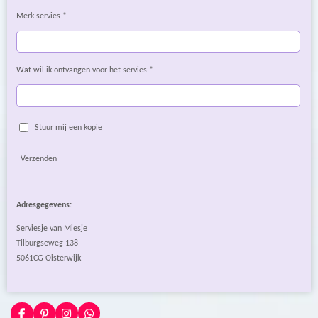
Merk servies *
Wat wil ik ontvangen voor het servies *
Stuur mij een kopie
Verzenden
Adresgegevens:
Serviesje van Miesje
Tilburgseweg 138
5061CG Oisterwijk
F
P
I
W