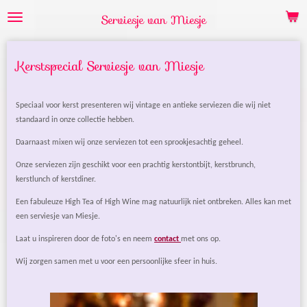
Ga
Serviesje van Miesje
direct
naar
de
Kerstspecial Serviesje van Miesje
hoofdinhoud
Speciaal voor kerst presenteren wij vintage en antieke serviezen die wij niet
standaard in onze collectie hebben.
Daarnaast mixen wij onze serviezen tot een sprookjesachtig geheel.
Onze serviezen zijn geschikt voor een prachtig kerstontbijt, kerstbrunch,
kerstlunch of kerstdiner.
Een fabuleuze High Tea of High Wine mag natuurlijk niet ontbreken. Alles kan met
een serviesje van Miesje.
Laat u inspireren door de foto's en neem
contact
met ons op.
Wij zorgen samen met u voor een persoonlijke sfeer in huis.