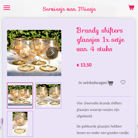
Ga
Serviesje van Miesje
direct
naar
de
Brandy shifters
hoofdinhoud
glaasjes 1x setje
van 4 stuks
€ 13,50
In winkelwagen
Vier sfeervolle Brandy shifters
glaasjes waarop roosjes zijn
afgebeeld.
De gekleurde glaasjes hebben
boven en onder een gouden randje.