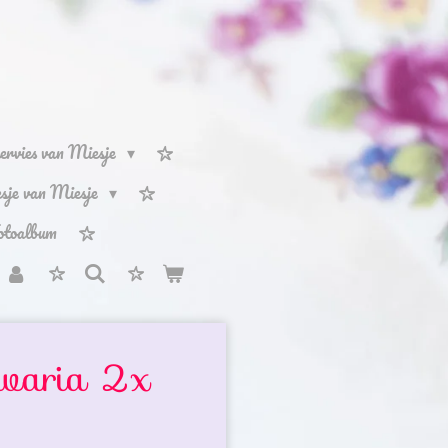
ervies van Miesje
iesje van Miesje
otoalbum
varia 2x