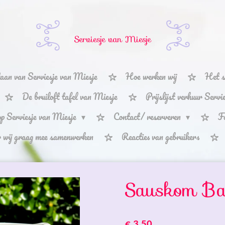
Serviesje van Miesje
aan van Serviesje van Miesje
Hoe werken wij
Het s
De bruiloft tafel van Miesje
Prijslijst verhuur Serv
p Serviesje van Miesje
Contact/ reserveren
F
r wij graag mee samenwerken
Reacties van gebruikers
Sauskom Ba
€ 3,50