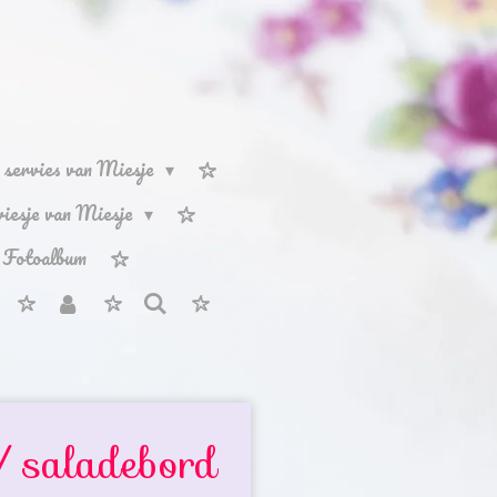
servies van Miesje
rviesje van Miesje
Fotoalbum
/ saladebord