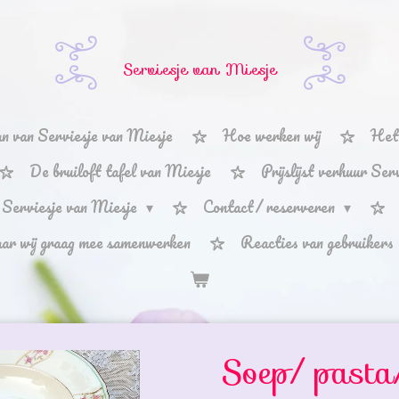
Serviesje van Miesje
n van Serviesje van Miesje
Hoe werken wij
Het 
De bruiloft tafel van Miesje
Prijslijst verhuur Se
 Serviesje van Miesje
Contact/ reserveren
aar wij graag mee samenwerken
Reacties van gebruikers
Soep/ pasta