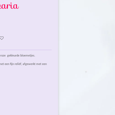
aria
t roze gekleurde bloemetjes.
t een fijn reliëf, afgewerkt met een