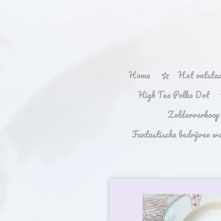
Ga
direct
naar
de
hoofdinhoud
Home
Het ontstaa
High Tea Polka Dot
Zolderverkoop
Fantastische bedrijven w