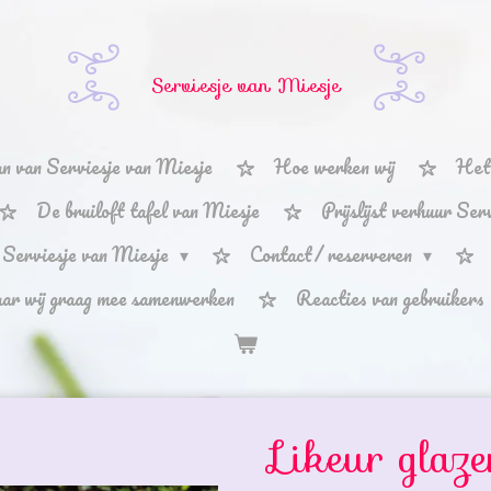
Serviesje van Miesje
n van Serviesje van Miesje
Hoe werken wij
Het 
De bruiloft tafel van Miesje
Prijslijst verhuur Se
 Serviesje van Miesje
Contact/ reserveren
aar wij graag mee samenwerken
Reacties van gebruikers
Likeur glaze