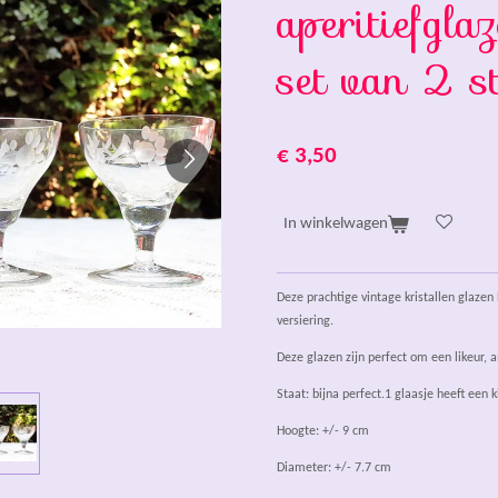
aperitiefgla
set van 2 s
€ 3,50
In winkelwagen
Deze prachtige vintage kristallen glaze
versiering.
Deze glazen zijn perfect om een likeur, 
Staat: bijna perfect.1 glaasje heeft een k
Hoogte: +/- 9 cm
Diameter: +/- 7.7 cm