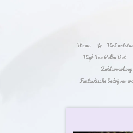
Ga
direct
naar
de
hoofdinhoud
Home
Het ontstaa
High Tea Polka Dot
Zolderverkoop
Fantastische bedrijven w