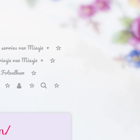
servies van Miesje
rviesje van Miesje
Fotoalbum
n/