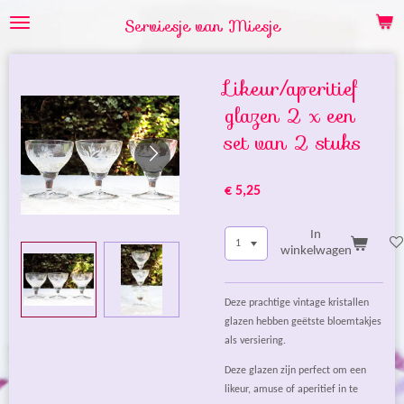
Ga
Serviesje van Miesje
direct
naar
de
Likeur/aperitief
hoofdinhoud
glazen 2 x een
set van 2 stuks
€ 5,25
In
winkelwagen
Deze prachtige vintage kristallen
glazen hebben geëtste bloemtakjes
als versiering.
Deze glazen zijn perfect om een
likeur, amuse of aperitief in te