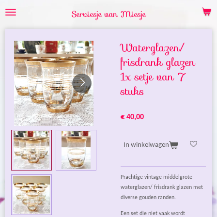
Ga
Serviesje van Miesje
direct
naar
de
Waterglazen/
hoofdinhoud
frisdrank glazen
1x setje van 7
stuks
€ 40,00
In winkelwagen
Prachtige vintage middelgrote
waterglazen/ frisdrank glazen met
diverse gouden randen.
Een set die niet vaak wordt