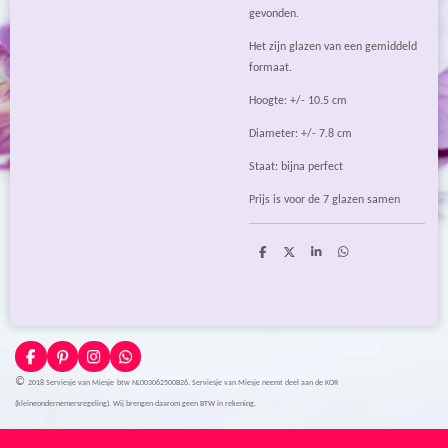
gevonden.
Het zijn glazen van een gemiddeld
formaat.
Hoogte: +/- 10.5 cm
Diameter: +/- 7.8 cm
Staat: bijna perfect
Prijs is voor de 7 glazen samen
D
D
S
D
e
e
h
e
l
e
a
l
e
l
r
e
n
e
n
F
P
I
W
a
i
n
h
©
2018 Serviesje van Miesje
btw NL003062500B26. Serviesje van Miesje neemt deel aan de KOR
c
n
s
a
e
t
t
t
(kleineondernemersregeling). Wij brengen daarom geen BTW in rekening.
b
e
a
s
o
r
g
A
o
e
r
p