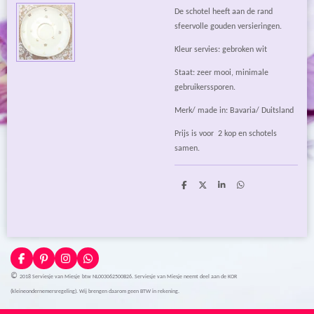
De schotel heeft aan de rand
sfeervolle gouden versieringen.
Kleur servies: gebroken wit
Staat: zeer mooi, minimale
gebruikerssporen.
Merk/ made in: Bavaria/ Duitsland
Prijs is voor 2 kop en schotels
samen.
D
D
S
D
e
e
h
e
l
e
a
l
e
l
r
e
n
e
n
F
P
I
W
a
i
n
h
©
2018 Serviesje van Miesje
btw NL003062500B26. Serviesje van Miesje neemt deel aan de KOR
c
n
s
a
e
t
t
t
(kleineondernemersregeling). Wij brengen daarom geen BTW in rekening.
b
e
a
s
o
r
g
A