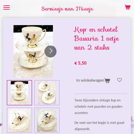
Ga
Serviesje van Miesje
direct
naar
de
Kop en schotel
hoofdinhoud
Bavaria 1 setje
van 2 stuks
€ 5,50
In winkelwagen
Twee bijzondere vintage kop en
schotels met paarden en gouden
accenten.
De voet van het kopje is met goud
afgewerkt.