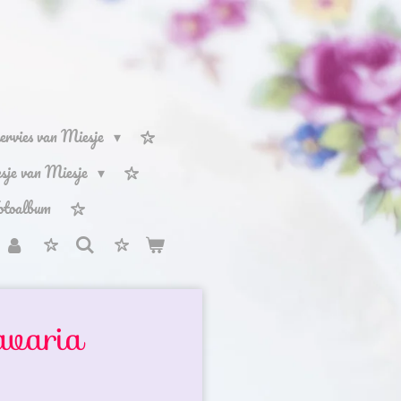
ervies van Miesje
iesje van Miesje
otoalbum
avaria