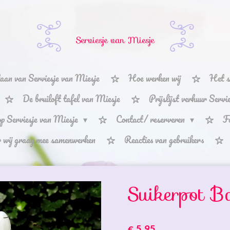
Serviesje van Miesje
aan van Serviesje van Miesje
Hoe werken wij
Het s
De bruiloft tafel van Miesje
Prijslijst verhuur Serv
p Serviesje van Miesje
Contact/ reserveren
F
r wij graag mee samenwerken
Reacties van gebruikers
Suikerpot B
€ 5,95