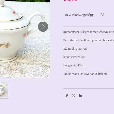
In winkelwagen
Romantische suikerpot met sfeervolle ro
De suikerpot heeft een geschulpte rand
Staat: bijna perfect
Kleur servies: wit
Hoogte: +/-13cm
Merk/ made in: Bavaria/ Duitsland
D
D
S
e
e
h
l
e
a
e
l
r
n
e