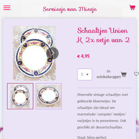
Ga
Serviesje van Miesje
direct
naar
de
Schaaltjes Union
hoofdinhoud
K 2x setje van 2
€ 4,95
In
winkelwagen
Sfeervolle vintage schaaltjes met
gekleurde bloemetjes. De
schaaltjes zijn ideaal om
marmelade/ compote/ nootjes/
rozijntjes in te presenteren. Ook
geschikt als dessertschaaltjes.
Staat: bijna perfect