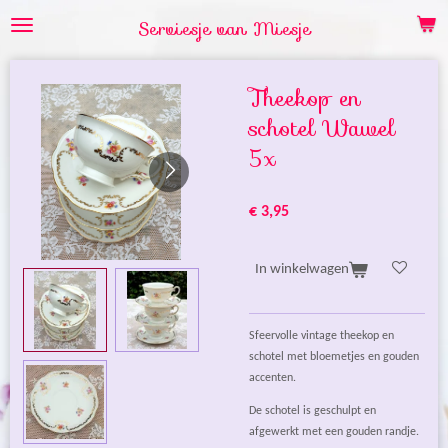
Ga
Serviesje van Miesje
direct
naar
de
Theekop en
hoofdinhoud
schotel Wawel
5x
€ 3,95
In winkelwagen
Sfeervolle vintage theekop en
schotel met bloemetjes en gouden
accenten.
De schotel is geschulpt en
afgewerkt met een gouden randje.