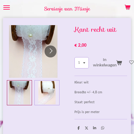
Ga
Serviesje van Miesje
direct
naar
de
Kant recht wit
hoofdinhoud
€ 2,00
In
winkelwagen
Kleur: wit
Breedte +/- 4,8 cm
Staat: perfect
Prijs is per meter
D
D
S
D
e
e
h
e