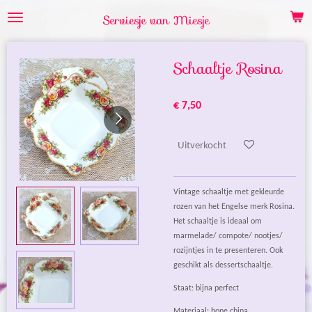
Ga
Serviesje van Miesje
direct
naar
de
Schaaltje Rosina
hoofdinhoud
€ 7,50
Uitverkocht
Vintage schaaltje met gekleurde
rozen van het Engelse merk Rosina.
Het schaaltje is ideaal om
marmelade/ compote/ nootjes/
rozijntjes in te presenteren. Ook
geschikt als dessertschaaltje.
Staat: bijna perfect
Materiaal: bone china