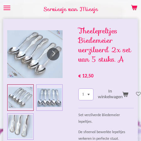
Ga
Serviesje van Miesje
direct
naar
de
Theelepeltjes
hoofdinhoud
Biedemeier
verzilverd 2x set
van 5 stuks. A
€ 12,50
In
winkelwagen
Set verzilverde Biedemeier
lepeltjes.
De sfeervol bewerkte lepeltjes
verkeren in perfecte staat.