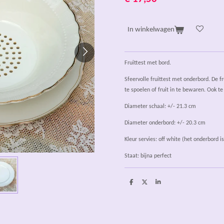
In winkelwagen
Fruittest met bord.
Sfeervolle fruittest met onderbord. De fr
te spoelen of fruit in te bewaren. Ook t
Diameter schaal: +/- 21.3 cm
Diameter onderbord: +/- 20.3 cm
Kleur servies: off white (het onderbord is
Staat: bijna perfect
D
D
S
e
e
h
l
e
a
e
l
r
n
e