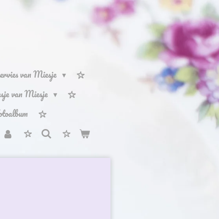
ervies van Miesje
iesje van Miesje
otoalbum