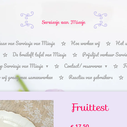
Serviesje van Miesje
aan van Serviesje van Miesje
Hoe werken wij
Het s
De bruiloft tafel van Miesje
Prijslijst verhuur Serv
p Serviesje van Miesje
Contact/ reserveren
F
r wij graag mee samenwerken
Reacties van gebruikers
Fruittest
€ 17,50