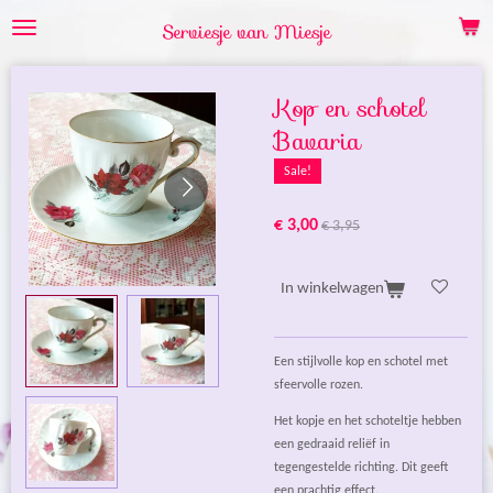
Ga
Serviesje van Miesje
direct
naar
de
Kop en schotel
hoofdinhoud
Bavaria
Sale!
€ 3,00
€ 3,95
In winkelwagen
Een stijlvolle kop en schotel met
sfeervolle rozen.
Het kopje en het schoteltje hebben
een gedraaid reliëf in
tegengestelde richting. Dit geeft
een prachtig effect.