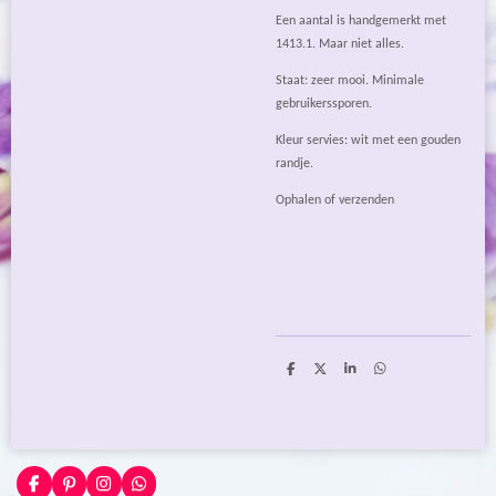
Een aantal is handgemerkt met
1413.1. Maar niet alles.
Staat: zeer mooi. Minimale
gebruikerssporen.
Kleur servies: wit met een gouden
randje.
Ophalen of verzenden
D
D
S
D
e
e
h
e
l
e
a
l
e
l
r
e
n
e
n
F
P
I
W