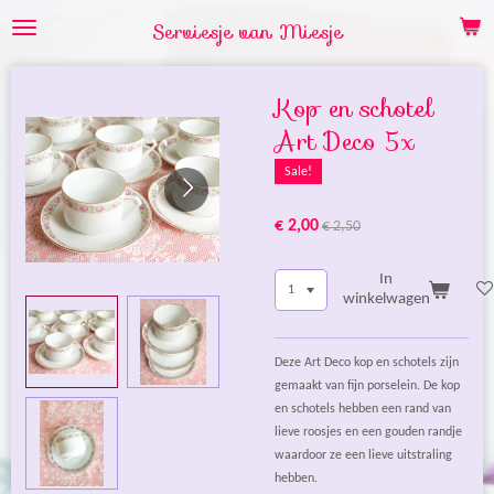
Ga
Serviesje van Miesje
direct
naar
de
Kop en schotel
hoofdinhoud
Art Deco 5x
Sale!
€ 2,00
€ 2,50
In
winkelwagen
Deze Art Deco kop en schotels zijn
gemaakt van fijn porselein. De kop
en schotels hebben een rand van
lieve roosjes en een gouden randje
waardoor ze een lieve uitstraling
hebben.