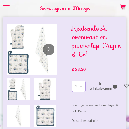
Ga
Serviesje van Miesje
direct
naar
de
Keukendoek,
hoofdinhoud
ovenwant en
pannenlap Clayre
& Eef
€ 23,50
In
winkelwagen
Prachtige keukenset van Clayre &
Eef Pauwen
De set bestaat uit: