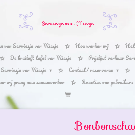
Serviesje van Miesje
n van Serviesje van Miesje
Hoe werken wij
Het 
De bruiloft tafel van Miesje
Prijslijst verhuur Se
 Serviesje van Miesje
Contact/ reserveren
aar wij graag mee samenwerken
Reacties van gebruikers
Bonbonschaa