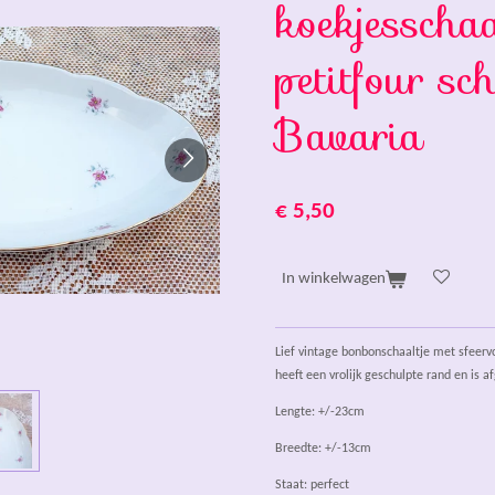
koekjesschaal
petitfour sch
Bavaria
€ 5,50
In winkelwagen
Lief vintage bonbonschaaltje met sfeervo
heeft een vrolijk geschulpte rand en is 
Lengte: +/-23cm
Breedte: +/-13cm
Staat: perfect