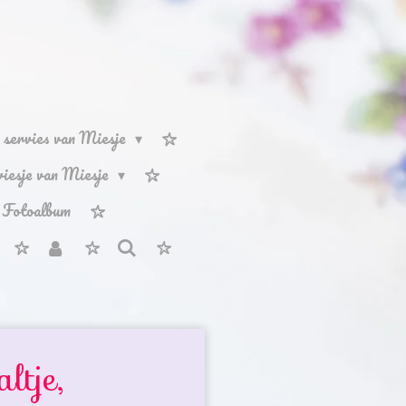
servies van Miesje
rviesje van Miesje
Fotoalbum
ltje,