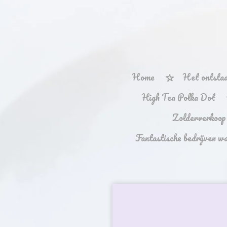
Ga
direct
naar
de
hoofdinhoud
Home
Het ontstaa
High Tea Polka Dot
Zolderverkoop
Fantastische bedrijven w